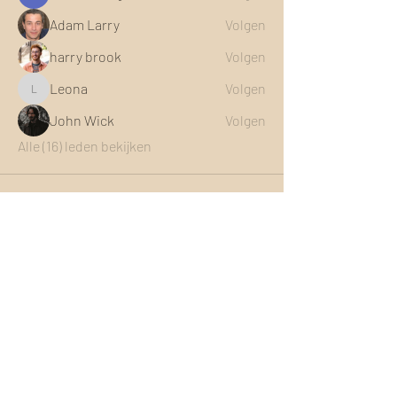
Adam Larry
Volgen
harry brook
Volgen
Leona
Volgen
Leona
John Wick
Volgen
Alle (16) leden bekijken
Contact of vragen?
telefoon
06 58940785
email
info@handentaal.nl