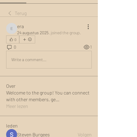
Terug
era
era
24 augustus 2025
·
joined the group.
0
0
1
Write a comment...
Over
Welcome to the group! You can connect
with other members, ge
...
Meer lezen
leden
Steven Burgees
Volgen