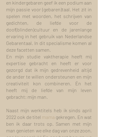
en kindergebaren geef ik een podium aan
mijn passie voor (gebaren)taal. Het zit in
spelen met woorden, het schrijven van
gedichten, de liefde voor de
doof(blinden)cultuur en de jarenlange
ervaring in het gebruik van Nederlandse
Gebarentaal. In dit specialisme komen al
deze facetten samen.
En mijn studie vaktherapie heeft mij
expertise gebracht en heeft er voor
gezorgd dat ik mijn gedrevenheid altijd
de ander te willen ondersteunen en mijn
creativiteit kon combineren. Én het
heeft mij de liefde van mijn leven
gebracht: mijn man.
Naast mijn werktitels heb ik sinds april
2022
ook
de titel
mama
gekregen. En wat
ben ik daar trots op. Samen met mijn
man genieten we elke dag van onze zoon,