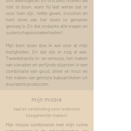
ons levensgeluk! En ons best hoeven we
niet te doen, want hij laat weten dat er
voor hem zijn, liefde geven, troosten en
hem leren van het leven te genieten
genoeg is. En dat ondanks alle vragen en
ouderschapsonzekerheden!
Mijn best doen doe ik wel voor al mijn
bezigheden. En dat zijn er nog al wat.
Tweedehands in- en verkoop, het maken
van sieraden en verfijnde objecten in een
combinatie van goud, zilver en hout en
het maken van gemiste babyartikelen uit
duurzame producten.
mijn missie
taal en verbinding voor iedereen
toegankelijk maken!
Mijn missie combineren met mijn ruime
werkervaring in de gehandicapten- en