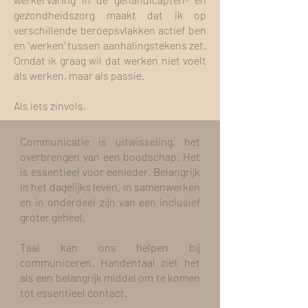
gezondheidszorg maakt dat ik op
verschillende beroepsvlakken actief ben
en 'werken' tussen aanhalingstekens zet.
Omdat ik graag wil dat werken niet voelt
als werken, maar als passie.
Als iets zinvols.
Communicatie is uitwisseling, het
overbrengen van een boodschap. Het
is essentieel voor eenieder. Belangrijk
in het dagelijks leven, in samenwerken
en in onderdeel zijn van een inclusief
groter geheel.
Taal kan ons helpen bij
communiceren. Handentaal ziet het
als een belangrijk middel om te komen
tot essentieel contact.