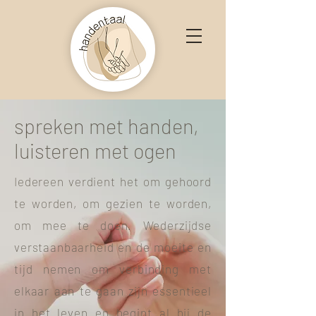
spreken met handen,
luisteren met ogen
Iedereen verdient het om gehoord
te worden, om gezien te worden,
om mee te doen. Wederzijdse
verstaanbaarheid en de moeite en
tijd nemen om verbinding met
elkaar aan te gaan zijn essentieel
in het leven en begint al bij de