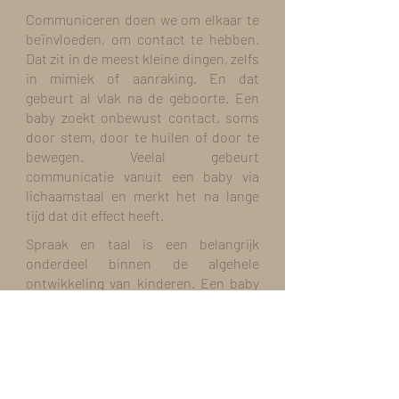
Communiceren doen we om elkaar te
beïnvloeden, om contact te hebben.
Dat zit in de meest kleine dingen, zelfs
in mimiek of aanraking. En dat
gebeurt al vlak na de geboorte. Een
baby zoekt onbewust contact, soms
door stem, door te huilen of door te
bewegen. Veelal gebeurt
communicatie vanuit een baby via
lichaamstaal en merkt het na lange
tijd dat dit effect heeft.
Spraak en taal is een belangrijk
onderdeel binnen de algehele
ontwikkeling van kinderen. Een baby
leert op deze manier dat het in staat is
om lichamelijke behoeften aan te
geven en wordt bevredigd in de
sociale behoeften.