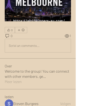
0
0
1
Scrivi un commento...
Over
Welcome to the group! You can connect
with other members, ge
...
Meer lezen
leden
Steven Burgees
Volgen