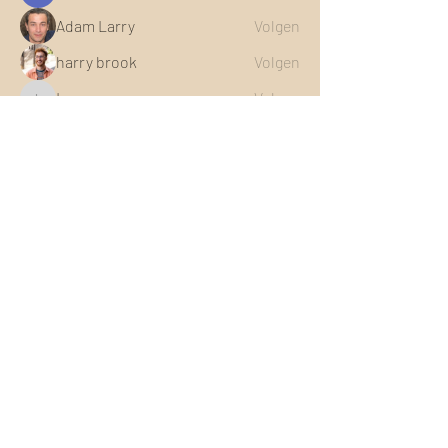
Adam Larry
Volgen
harry brook
Volgen
Leona
Volgen
Leona
John Wick
Volgen
Alle (16) leden bekijken
Contact of vragen?
telefoon
06 58940785
email
info@handentaal.nl