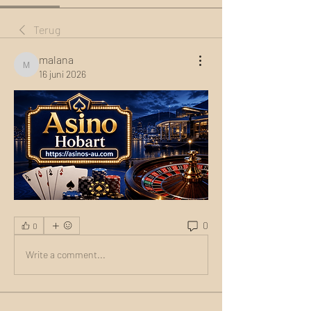
Terug
malana
malana
16 juni 2026
0
0
Write a comment...