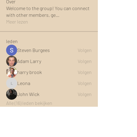
Over
Welcome to the group! You can connect
with other members, ge
...
Meer lezen
leden
Steven Burgees
Volgen
Adam Larry
Volgen
harry brook
Volgen
Leona
Volgen
Leona
John Wick
Volgen
Alle (16) leden bekijken