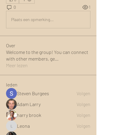
0
1
Plaats een opmerking...
Over
Welcome to the group! You can connect
with other members, ge
...
Meer lezen
leden
Steven Burgees
Volgen
Adam Larry
Volgen
harry brook
Volgen
Leona
Volgen
Leona