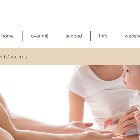
home
over mij
aanbod
info
websh
and Concerns