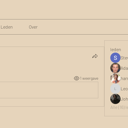
Leden
Over
leden
Ste
.
Ada
har
1 weergave
Leo
Leona
Joh
Alle (16)