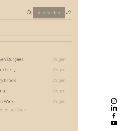
Aanmelden
ven Burgees
Volgen
m Larry
Volgen
ry brook
Volgen
na
Volgen
n Wick
Volgen
 leden bekijken