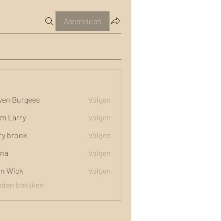
Aanmelden
ven Burgees
Volgen
m Larry
Volgen
ry brook
Volgen
na
Volgen
n Wick
Volgen
 leden bekijken