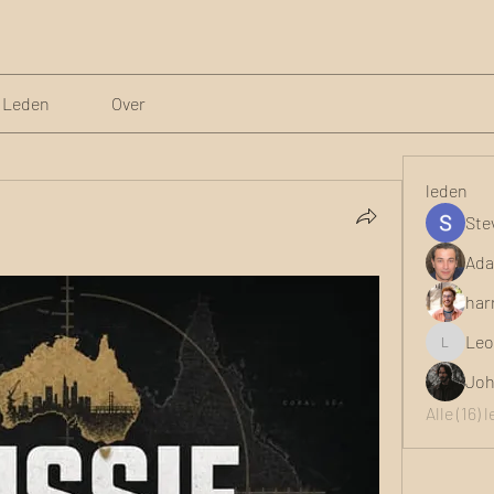
Leden
Over
leden
Ste
Ada
har
Leo
Leona
Joh
Alle (16)