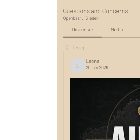
Questions and Concerns
Openbaar
·
16 leden
Discussie
Media
Terug
Leona
20 juni 2026
Leona