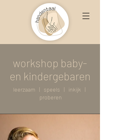
workshop baby-
en kindergebaren
leerzaam | speels | inkijk |
proberen