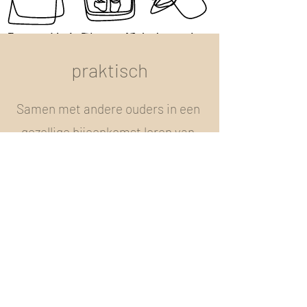
praktisch
Samen met andere ouders in een
gezellige bijeenkomst leren van
elkaar, gebaren oefenen en de
praktische mogelijkheden
ontdekken!
woensdag 2 oktober
18.30 - 20.30
uur | 't Koffiehuis