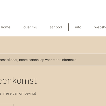
home
over mij
aanbod
info
websh
 beschikbaar, neem contact op voor meer informatie.
jeenkomst
s in je eigen omgeving!