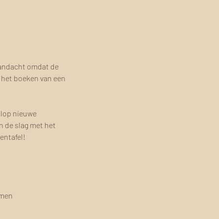
 aandacht omdat de
s het boeken van een
olop nieuwe
n de slag met het
entafel!
emen