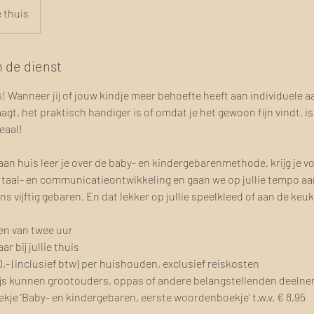
ie thuis
n de dienst
jk! Wanneer jij of jouw kindje meer behoefte heeft aan individuele
agt, het praktisch handiger is of omdat je het gewoon fijn vindt, i
eaal!
aan huis leer je over de baby- en kindergebarenmethode, krijg je v
e taal- en communicatieontwikkeling en gaan we op jullie tempo aa
 vijftig gebaren. En dat lekker op jullie speelkleed of aan de keuk
en van twee uur
r bij jullie thuis
50,- (inclusief btw) per huishouden, exclusief reiskosten
ijs kunnen grootouders, oppas of andere belangstellenden deeln