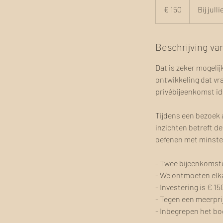
euro
€ 150
Bij jull
Beschrijving va
Dat is zeker mogeli
ontwikkeling dat vra
privébijeenkomst id
Tijdens een bezoek 
inzichten betreft d
oefenen met minstens
- Twee bijeenkomst
- We ontmoeten elkaa
- Investering is € 1
- Tegen een meerpr